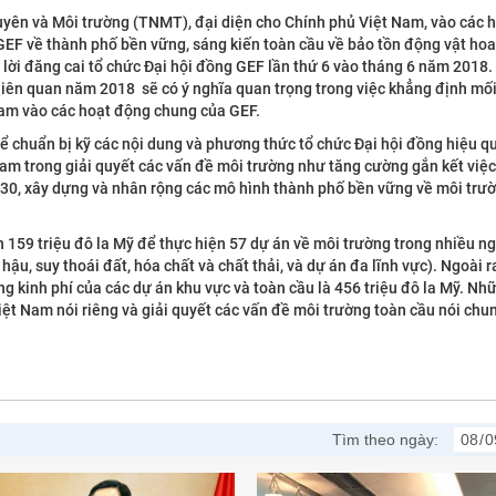
guyên và Môi trường (TNMT), đại diện cho Chính phủ Việt Nam, vào các 
a GEF về thành phố bền vững, sáng kiến toàn cầu về bảo tồn động vật ho
ời đăng cai tổ chức Đại hội đồng GEF lần thứ 6 vào tháng 6 năm 2018. 
 liên quan năm 2018 sẽ có ý nghĩa quan trọng trong việc khẳng định mố
Nam vào các hoạt động chung của GEF.
 để chuẩn bị kỹ các nội dung và phương thức tổ chức Đại hội đồng hiệu q
 Nam trong giải quyết các vấn đề môi trường như tăng cường gắn kết việc
030, xây dựng và nhân rộng các mô hình thành phố bền vững về môi trườ
 159 triệu đô la Mỹ để thực hiện 57 dự án về môi trường trong nhiều ng
 hậu, suy thoái đất, hóa chất và chất thải, và dự án đa lĩnh vực). Ngoài 
g kinh phí của các dự án khu vực và toàn cầu là 456 triệu đô la Mỹ. Nh
ệt Nam nói riêng và giải quyết các vấn đề môi trường toàn cầu nói chu
Tìm theo ngày: