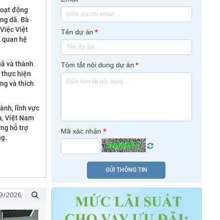
hoạt động
ang dã. Bà
Việc Việt
Tên dự án
*
i quan hệ
uả và thành
Tóm tắt nội dung dự án
*
 thực hiện
ng và thích
ành, lĩnh vực
ra, Việt Nam
ững hỗ trợ
Mã xác nhận
*
ng.
5qN8Fj
GỬI THÔNG TIN