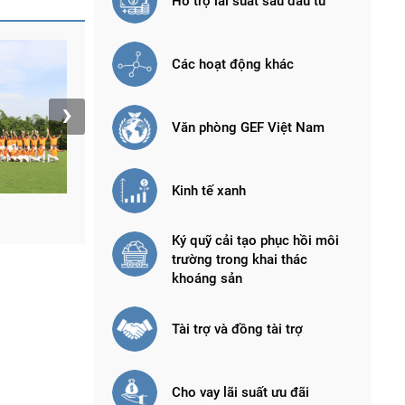
Hỗ trợ lãi suất sau đầu tư
Các hoạt động khác
›
Văn phòng GEF Việt Nam
Kinh tế xanh
Hoạt động văn nghệ của Quỹ
Lãnh đ
Ký quỹ cải tạo phục hồi môi
trường trong khai thác
khoáng sản
Tài trợ và đồng tài trợ
Cho vay lãi suất ưu đãi