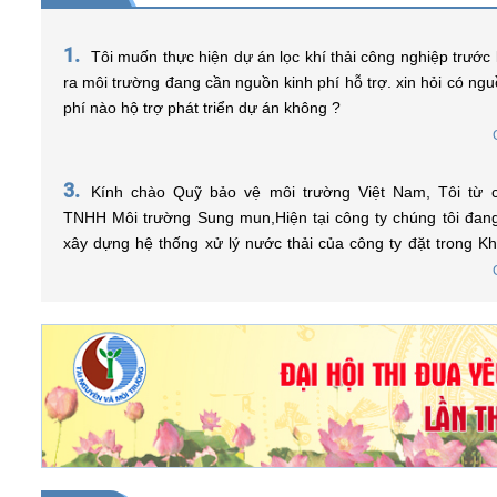
1.
Tôi muốn thực hiện dự án lọc khí thải công nghiệp trước k
ra môi trường đang cần nguồn kinh phí hỗ trợ. xin hỏi có ngu
phí nào hộ trợ phát triển dự án không ?
3.
Kính chào Quỹ bảo vệ môi trường Việt Nam, Tôi từ công ty
Dự án vay vốn (Trạm xử lý nước thải tập
SỰ KI
TNHH Môi trường Sung mun,Hiện tại công ty chúng tôi đa
trung)
xây dựng hệ thống xử lý nước thải của công ty đặt trong K
Xem thêm
nghiệp, tôi muốn hỏi điều kiện nào để được vay vốn từ Quỹ và tôi
Xem thêm
phải tiến hành chuẩn bị những hồ sơ, thủ tục gì để có thể 
ạ? Xin chân thành cảm ơn.