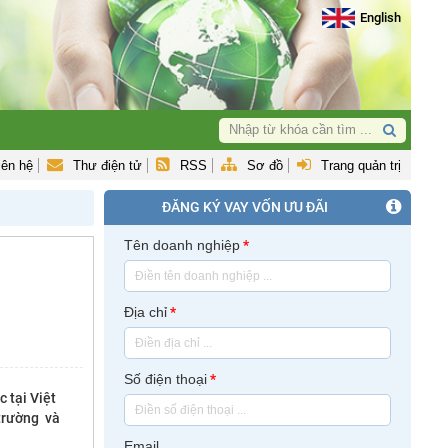
English
iên hệ
Thư điện tử
RSS
Sơ đồ
Trang quản trị
ĐĂNG KÝ VAY VỐN ƯU ĐÃI
Tên doanh nghiệp
*
Địa chỉ
*
Số điện thoại
*
 tại Việt
 trường và
Email