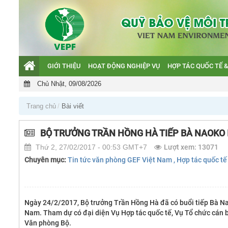
GIỚI THIỆU
HOẠT ĐỘNG NGHIỆP VỤ
HỢP TÁC QUỐC TẾ &
Giới thiệu
Chủ Nhật, 09/08/2026
Hoạt động nghiệp vụ
Hợp tác quốc tế & GEF
Trang chủ
Bài viết
Hỗ trợ khách hàng
BỘ TRƯỞNG TRẦN HỒNG HÀ TIẾP BÀ NAOKO I
Văn bản QPPL và Báo cáo
Thứ 2, 27/02/2017 - 00:53 GMT+7
Lượt xem: 13071
Chuyên mục:
Tin tức văn phòng GEF Việt Nam
, Hợp tác quốc t
Ngày 24/2/2017, Bộ trưởng Trần Hồng Hà đã có buổi tiếp Bà Nao
Nam. Tham dự có đại diện Vụ Hợp tác quốc tế, Vụ Tổ chức cán b
Văn phòng Bộ.