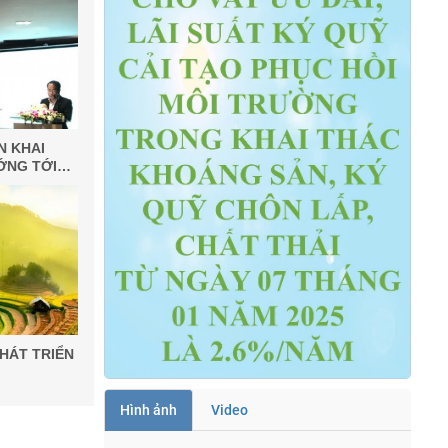
N KHAI
ỚNG TỚI
IỆT NAM
HÁT TRIỂN
Hình ảnh
Video