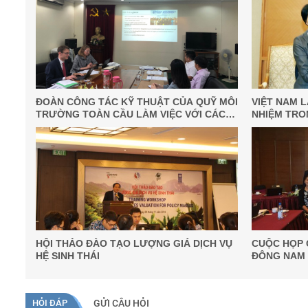
ĐOÀN CÔNG TÁC KỸ THUẬT CỦA QUỸ MÔI
VIỆT NAM 
TRƯỜNG TOÀN CẦU LÀM VIỆC VỚI CÁC
NHIỆM TRO
ĐỐI TÁC TẠI VIỆT NAM (GEF-7 VIETNAM
NATIONAL DISCUSSION)
HỘI THẢO ĐÀO TẠO LƯỢNG GIÁ DỊCH VỤ
CUỘC HỌP 
HỆ SINH THÁI
ĐÔNG NAM 
CẦU (GEF) 
HỎI ĐÁP
GỬI CÂU HỎI