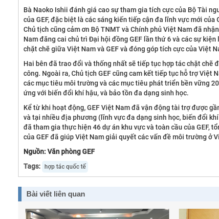
Bà Naoko Ishii đánh giá cao sự tham gia tích cực của Bộ Tài n
của GEF, đặc biệt là các sáng kiến tiếp cận đa lĩnh vực mới củ
Chủ tịch cũng cảm ơn Bộ TNMT và Chính phủ Việt Nam đã nhận l
Nam đăng cai chủ trì Đại hội đồng GEF lần thứ 6 và các sự kiện
chặt chẽ giữa Việt Nam và GEF và đóng góp tích cực của Việt 
Hai bên đã trao đổi và thống nhất sẽ tiếp tục hợp tác chặt chẽ
công. Ngoài ra, Chủ tịch GEF cũng cam kết tiếp tục hỗ trợ Việt
các mục tiêu môi trường và các mục tiêu phát triển bền vững 2
ứng với biến đổi khí hậu, và bảo tồn đa dạng sinh học.
Kể từ khi hoạt động, GEF Việt Nam đã vận động tài trợ được gần
và tại nhiều địa phương (lĩnh vực đa dạng sinh học, biến đổi khí
đã tham gia thực hiện 46 dự án khu vực và toàn cầu của GEF, tổn
của GEF đã giúp Việt Nam giải quyết các vấn đề môi trường ở Vi
Nguồn: Văn phòng GEF
Tags:
hợp tác quốc tế
Bài viết liên quan