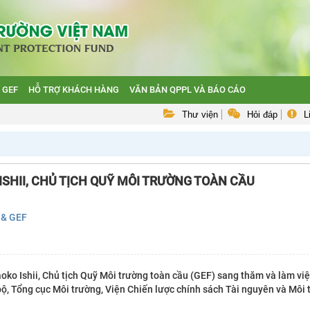
 GEF
HỖ TRỢ KHÁCH HÀNG
VĂN BẢN QPPL VÀ BÁO CÁO
Thư viện
Hỏi đáp
L
SHII, CHỦ TỊCH QUỸ MÔI TRƯỜNG TOÀN CẦU
ế & GEF
ko Ishii, Chủ tịch Quỹ Môi trường toàn cầu (GEF) sang thăm và làm việc
ộ, Tổng cục Môi trường, Viện Chiến lược chính sách Tài nguyên và Môi