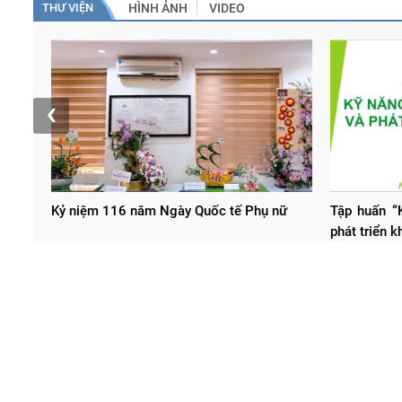
THƯ VIỆN
HÌNH ẢNH
VIDEO
‹
Kỷ niệm 116 năm Ngày Quốc tế Phụ nữ
Tập huấn “K
phát triển 