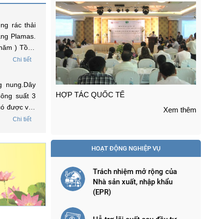
ng rác thải
ằng Plamas.
 năm ) Tồng
 lãi xuất để
Chi tiết
g nung.Dây
TRỢ GIÁ VÀ HỖ TRỢ GIÁ ( Dự án nhà
DỰ
Công suất 3
máy Phong điện ... )
 có được vay
Xem thêm
ợc tôi liên
Chi tiết
Xem thêm
 môi trường
HOẠT ĐỘNG NGHIỆP VỤ
Trách nhiệm mở rộng của
Nhà sản xuất, nhập khẩu
(EPR)