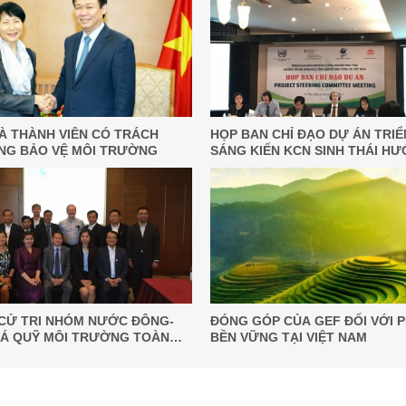
LÀ THÀNH VIÊN CÓ TRÁCH
HỌP BAN CHỈ ĐẠO DỰ ÁN TRIỂ
NG BẢO VỆ MÔI TRƯỜNG
SÁNG KIẾN KCN SINH THÁI HƯ
MÔ HÌNH KCN BỀN VỮNG TẠI V
CỬ TRI NHÓM NƯỚC ĐÔNG-
ĐÓNG GÓP CỦA GEF ĐỐI VỚI P
Á QUỸ MÔI TRƯỜNG TOÀN
BỀN VỮNG TẠI VIỆT NAM
2016