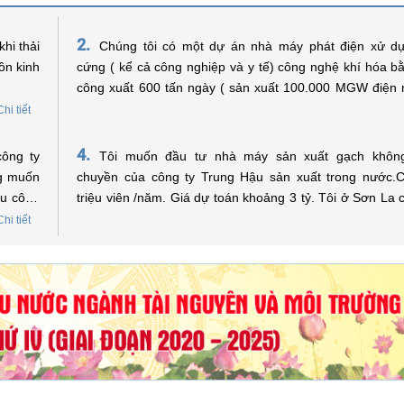
2.
hi thải
Chúng tôi có một dự án nhà máy phát điện xử dụ
ồn kinh
cứng ( kể cả công nghiệp và y tế) công nghệ khí hóa b
công xuất 600 tấn ngày ( sản xuất 100.000 MGW điện
vốn đầu tư 60 triệu USD. Xin được hỏi có thể xin hổ trợ về
Chi tiết
vay vốn không? Trân trọng !
4.
Tôi muốn đầu tư nhà máy sản xuất gạch khôn
ỆN MÔI TRƯỜNG
HỢP TÁC QUỐC TẾ
ng muốn
chuyền của công ty Trung Hậu sản xuất trong nước.
hu công
triệu viên /năm. Giá dự toán khoảng 3 tỷ. Tôi ở Sơn La
Xem thêm
vốn của quỹ bảo vệ môi trường việt Nam không? Nếu đư
Chi tiết
vay vốn
hệ như thế nào. Kính mong sự trợ giúp của quỹ bảo vệ
Việt Nam. Xin trân trọng cảm ơn./.