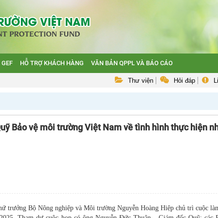
 GEF
HỖ TRỢ KHÁCH HÀNG
VĂN BẢN QPPL VÀ BÁO CÁO
Thư viện
Hỏi đáp
L
uỹ Bảo vệ môi trường Việt Nam về tình hình thực hiện n
Thứ trưởng Bộ Nông nghiệp và Môi trường Nguyễn Hoàng Hiệp chủ trì cuộc là
m 2025. Tham dự cuộc họp có ông Nguyễn Đức Thuận - Giám đốc Quỹ; các 