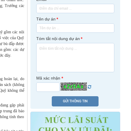
g; Trưởng các
Tên dự án
*
uỹ gồm các nội
ố việc của Quỹ
Tóm tắt nội dung dự án
*
tự bù đắp được
hăn gồm: các dự
ớc đây.
Mã xác nhận
*
g hoàn lại, do
ân sách (không
xZrSAx
 Quỹ không thể
GỬI THÔNG TIN
 đang gặp phải
p trung đã báo
hông tính theo