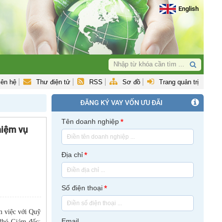
English
iên hệ
Thư điện tử
RSS
Sơ đồ
Trang quản trị
ĐĂNG KÝ VAY VỐN ƯU ĐÃI
Tên doanh nghiệp
*
hiệm vụ
Địa chỉ
*
Số điện thoại
*
m việc với Quỹ
Email
Phó Giám đốc: