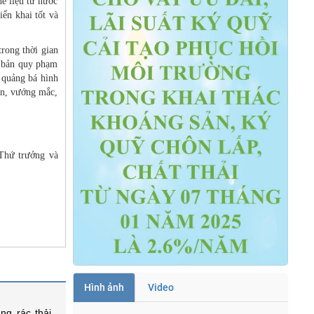
hế liệu từ nước
ển khai tốt và
rong thời gian
n bản quy phạm
 quảng bá hình
ăn, vướng mắc,
 Thứ trưởng và
Hình ảnh
Video
ng rác thải