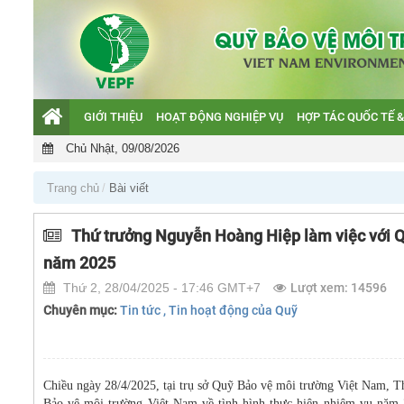
GIỚI THIỆU
HOẠT ĐỘNG NGHIỆP VỤ
HỢP TÁC QUỐC TẾ &
Giới thiệu
Chủ Nhật, 09/08/2026
Hoạt động nghiệp vụ
Hợp tác quốc tế & GEF
Trang chủ
Bài viết
Hỗ trợ khách hàng
Thứ trưởng Nguyễn Hoàng Hiệp làm việc với Q
Văn bản QPPL và Báo cáo
năm 2025
Thứ 2, 28/04/2025 - 17:46 GMT+7
Lượt xem: 14596
Chuyên mục:
Tin tức
, Tin hoạt động của Quỹ
Chiều ngày 28/4/2025, tại trụ sở Quỹ Bảo vệ môi trường Việt Nam, 
Bảo vệ môi trường Việt Nam về tình hình thực hiện nhiệm vụ nă