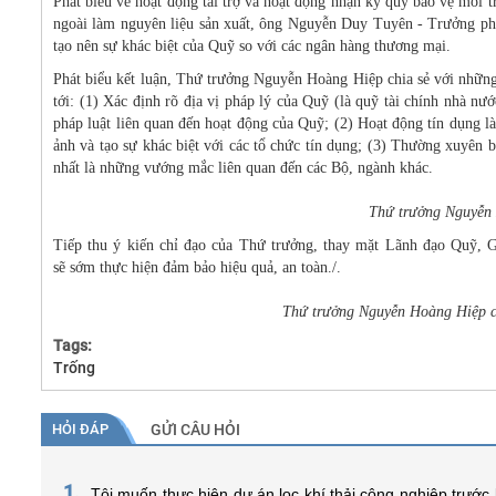
Phát biểu về hoạt động tài trợ và hoạt động nhận ký quỹ bảo vệ môi t
ngoài làm nguyên liệu sản xuất, ông Nguyễn Duy Tuyên - Trưởng phòn
tạo nên sự khác biệt của Quỹ so với các ngân hàng thương mại.
Phát biểu kết luận, Thứ trưởng Nguyễn Hoàng Hiệp chia sẻ với những 
tới: (1) Xác định rõ địa vị pháp lý của Quỹ (là quỹ tài chính nhà n
pháp luật liên quan đến hoạt động của Quỹ; (2) Hoạt động tín dụng l
ảnh và tạo sự khác biệt với các tổ chức tín dụng; (3) Thường xuyên
nhất là những vướng mắc liên quan đến các Bộ, ngành khác.
Thứ trưởng Nguyễn 
Tiếp thu ý kiến chỉ đạo của Thứ trưởng, thay mặt Lãnh đạo Quỹ, 
sẽ sớm thực hiện đảm bảo hiệu quả, an toàn./.
Thứ trưởng Nguyễn Hoàng Hiệp ch
Tags:
Trống
HỎI ĐÁP
GỬI CÂU HỎI
1.
Tôi muốn thực hiện dự án lọc khí thải công nghiệp trước k