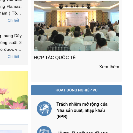
ằng Plamas.
 năm ) Tồng
 lãi xuất để
Chi tiết
g nung.Dây
Công suất 3
 có được vay
ợc tôi liên
Chi tiết
TRỢ GIÁ VÀ HỖ TRỢ GIÁ ( Dự án nhà
DỰ
 môi trường
máy Phong điện ... )
Xem thêm
Xem thêm
HOẠT ĐỘNG NGHIỆP VỤ
Trách nhiệm mở rộng của
Nhà sản xuất, nhập khẩu
(EPR)