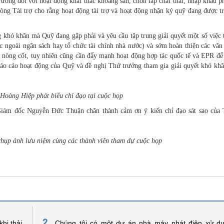
rường đối với hoạt động khai thác khoáng sản, chôn lấp chất thải, nhập khẩu p
g Tài trợ cho rằng hoạt động tài trợ và hoạt động nhận ký quỹ đang được tri
khó khăn mà Quỹ đang gặp phải và yêu cầu tập trung giải quyết một số việc t
ước ngoài ngân sách hay tổ chức tài chính nhà nước) và sớm hoàn thiện các vă
à nòng cốt, tuy nhiên cũng cần đẩy mạnh hoạt động hợp tác quốc tế và EPR để
 báo cáo hoạt động của Quỹ và đề nghị Thứ trưởng tham gia giải quyết khó kh
Hoàng Hiệp phát biểu chỉ đạo tại cuộc họp
Giám đốc Nguyễn Đức Thuận chân thành cảm ơn ý kiến chỉ đạo sát sao của
ụp ảnh lưu niệm cùng các thành viên tham dự cuộc họp
2.
hi thải
Chúng tôi có một dự án nhà máy phát điện xử dụ