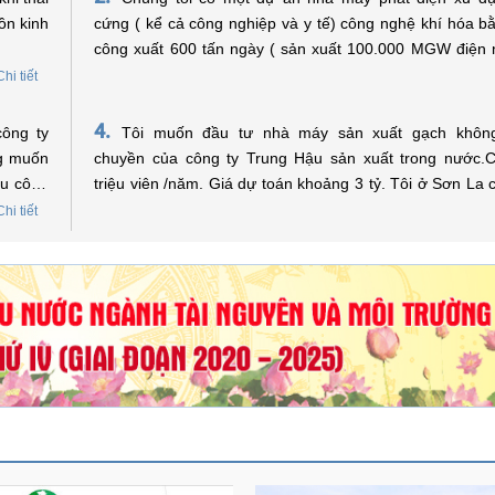
ồn kinh
cứng ( kể cả công nghiệp và y tế) công nghệ khí hóa b
công xuất 600 tấn ngày ( sản xuất 100.000 MGW điện
vốn đầu tư 60 triệu USD. Xin được hỏi có thể xin hổ trợ về
Chi tiết
vay vốn không? Trân trọng !
4.
Tôi muốn đầu tư nhà máy sản xuất gạch khôn
ng muốn
chuyền của công ty Trung Hậu sản xuất trong nước.
hu công
triệu viên /năm. Giá dự toán khoảng 3 tỷ. Tôi ở Sơn La
vốn của quỹ bảo vệ môi trường việt Nam không? Nếu đư
Chi tiết
ỆN MÔI TRƯỜNG
HỢP TÁC QUỐC TẾ
vay vốn
hệ như thế nào. Kính mong sự trợ giúp của quỹ bảo vệ
Xem thêm
Việt Nam. Xin trân trọng cảm ơn./.