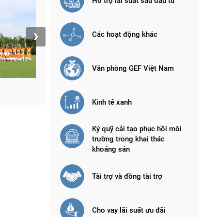
Hỗ trợ lãi suất sau đầu tư
›
Các hoạt động khác
Văn phòng GEF Việt Nam
Hoạt động văn nghệ của Quỹ
Lãnh đ
Kinh tế xanh
Ký quỹ cải tạo phục hồi môi
trường trong khai thác
khoáng sản
Tài trợ và đồng tài trợ
Cho vay lãi suất ưu đãi