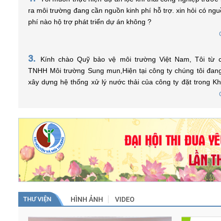
ra môi trường đang cần nguồn kinh phí hỗ trợ. xin hỏi có ngu
phí nào hộ trợ phát triển dự án không ?
3.
Kính chào Quỹ bảo vệ môi trường Việt Nam, Tôi từ công ty
TNHH Môi trường Sung mun,Hiện tại công ty chúng tôi đa
xây dựng hệ thống xử lý nước thải của công ty đặt trong K
nghiệp, tôi muốn hỏi điều kiện nào để được vay vốn từ Quỹ và tôi
Dự án vay vốn (Trạm xử lý nước thải tập
SỰ KI
phải tiến hành chuẩn bị những hồ sơ, thủ tục gì để có thể 
trung)
Xem thêm
ạ? Xin chân thành cảm ơn.
Xem thêm
THƯ VIỆN
HÌNH ẢNH
VIDEO