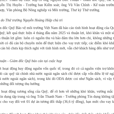
n Thị Huyền - Trưởng ban Kiểm soát; ông Vũ Văn Chỉnh - Kế toán trưởn
ợp, Văn phòng Bộ Nông nghiệp và Môi trường, Thư ký Thứ trưởng.
 do Thứ trưởng Nguyễn Hoàng Hiệp chủ trì
 đốc Quỹ Bảo vệ môi trường Việt Nam đã báo cáo tình hình hoạt động của Q
uỹ; kết quả thực hiện 4 tháng đầu năm 2025 và thuận lợi, khó khăn và một s
m thuận lợi gồm: luôn có nguồn thu và bảo đảm thu lớn hơn chi, không những 
 thời có đủ cán bộ chuyên môn để thực hiện cho vay trực tiếp; các điểm khó k
án bộ chưa kịp thích nghi với tình hình mới, vẫn chờ khách hàng đến như trư
uận - Giám đốc Quỹ báo cáo tại cuộc họp
hoạt động huy động nguồn vốn quốc tế, trong đó có cả nguồn viện trợ khôn
ó các quỹ tài chính nhà nước ngoài ngân sách chỉ được cấp vốn điều lệ từ ng
hà nước ngoài ngân sách), trong khi đó ODA được coi như Ngân sách, vì vậy
những đối tượng thụ hưởng.
 là hoạt động xương sống của Quỹ, để rõ hơn về những khó khăn, vướng mắc
Tín dụng tập trung và ông Trần Thanh Nam - Trưởng phòng Tín dụng không tậ
 cho vay đối vơi 01 dự án tương đối thấp (36,6 tỷ đồng), hạn mức cho vay k