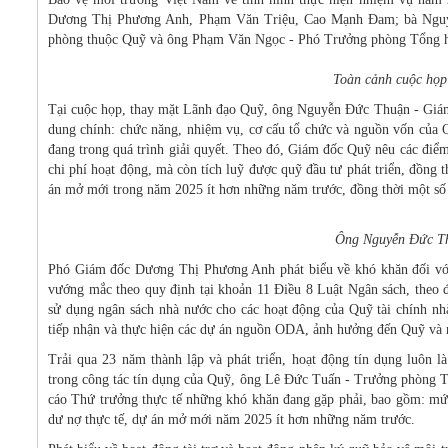
Dương Thị Phương Anh, Phạm Văn Triệu, Cao Mạnh Đam; bà Nguyễ
phòng thuộc Quỹ và ông Phạm Văn Ngọc - Phó Trưởng phòng Tổng h
Toàn cảnh cuộc họp
Tại cuộc họp, thay mặt Lãnh đạo Quỹ, ông Nguyễn Đức Thuận - Giám
dung chính: chức năng, nhiệm vụ, cơ cấu tổ chức và nguồn vốn của Q
đang trong quá trình giải quyết. Theo đó, Giám đốc Quỹ nêu các điể
chi phí hoạt động, mà còn tích luỹ được quỹ đầu tư phát triển, đồng
án mở mới trong năm 2025 ít hơn những năm trước, đồng thời một số c
Ông Nguyễn Đức Th
Phó Giám đốc Dương Thị Phương Anh phát biểu về khó khăn đối với 
vướng mắc theo quy định tại khoản 11 Điều 8 Luật Ngân sách, theo đ
sử dụng ngân sách nhà nước cho các hoạt động của Quỹ tài chính n
tiếp nhận và thực hiện các dự án nguồn ODA, ảnh hưởng đến Quỹ và 
Trải qua 23 năm thành lập và phát triển, hoạt động tín dụng luôn
trong công tác tín dụng của Quỹ, ông Lê Đức Tuấn - Trưởng phòng 
cáo Thứ trưởng thực tế những khó khăn đang gặp phải, bao gồm: mức
dư nợ thực tế, dự án mở mới năm 2025 ít hơn những năm trước.