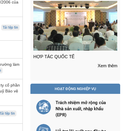
2/2006 của
t
Tải tệp tin
TRỢ GIÁ VÀ HỖ TRỢ GIÁ ( Dự án nhà
DỰ
máy Phong điện ... )
trường làm
Xem thêm
n
Xem thêm
 ty cổ phần
HOẠT ĐỘNG NGHIỆP VỤ
uỹ Bảo vệ
Trách nhiệm mở rộng của
Nhà sản xuất, nhập khẩu
Tải tệp tin
(EPR)