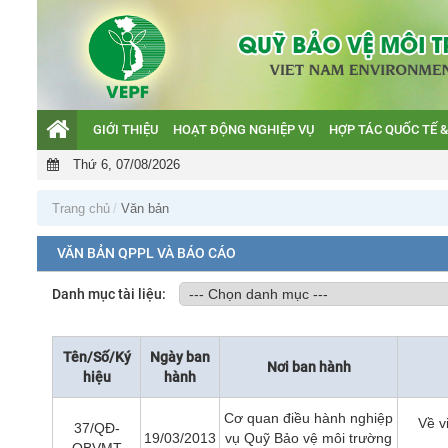
GIỚI THIỆU
HOẠT ĐỘNG NGHIỆP VỤ
HỢP TÁC QUỐC TẾ &
Giới thiệu
Thứ 6, 07/08/2026
Hoạt động nghiệp vụ
Hợp tác quốc tế & GEF
Trang chủ
Văn bản
Hỗ trợ khách hàng
VĂN BẢN QPPL VÀ BÁO CÁO
Văn bản QPPL và Báo cáo
Danh mục tài liệu:
Tên/Số/Ký
Ngày ban
Nơi ban hành
hiệu
hành
Cơ quan điều hành nghiệp
Về v
37/QĐ-
19/03/2013
vụ Quỹ Bảo vệ môi trường