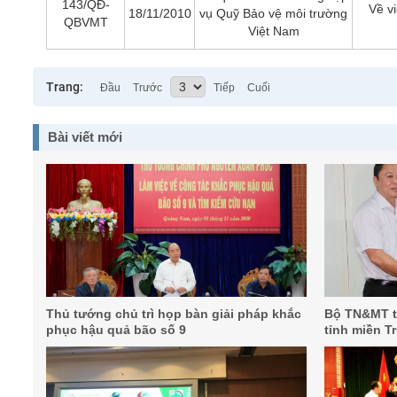
143/QĐ-
Về v
18/11/2010
vụ Quỹ Bảo vệ môi trường
QBVMT
Việt Nam
Trang:
Đầu
Trước
Tiếp
Cuối
Bài viết mới
Thủ tướng chủ trì họp bàn giải pháp khắc
Bộ TN&MT tr
phục hậu quả bão số 9
tỉnh miền T
tai