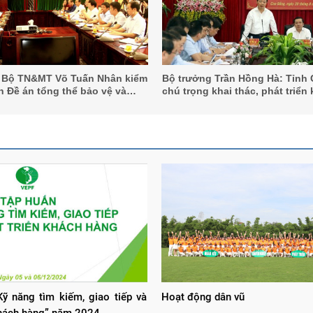
 Bộ TN&MT Võ Tuấn Nhân kiểm
Bộ trưởng Trần Hồng Hà: Tỉnh
ện Đề án tổng thể bảo vệ và
chú trọng khai thác, phát triển
môi trường sinh thái lưu vực
trên bảo tồn các giá trị di sản
ại Hải Dương
ỹ năng tìm kiếm, giao tiếp và
Hoạt động dân vũ