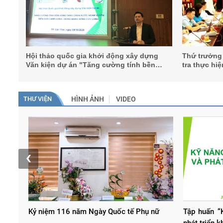
Hội thảo quốc gia khởi động xây dựng
Thứ trưởng
Văn kiện dự án "Tăng cường tính bền
tra thực hi
vững tầng chứa nước xuyên biên giới
phát triển 
Campuchia-Đồng bằng sông Cửu Long"
sông Cầu t
THƯ VIỆN
HÌNH ẢNH
VIDEO
‹
Kỷ niệm 116 năm Ngày Quốc tế Phụ nữ
Tập huấn “K