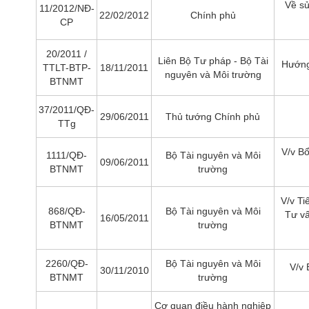
Về sử
11/2012/NĐ-
22/02/2012
Chính phủ
CP
20/2011 /
Liên Bộ Tư pháp - Bộ Tài
Hướng 
TTLT-BTP-
18/11/2011
nguyên và Môi trường
BTNMT
37/2011/QĐ-
29/06/2011
Thủ tướng Chính phủ
TTg
Dự án vay vốn (Trạm xử lý nước thải tập
SỰ KI
trung)
V/v B
Xem thêm
1111/QĐ-
Bộ Tài nguyên và Môi
09/06/2011
BTNMT
trường
Xem thêm
V/v Ti
868/QĐ-
Bộ Tài nguyên và Môi
Tư vấ
16/05/2011
BTNMT
trường
2260/QĐ-
Bộ Tài nguyên và Môi
V/v 
30/11/2010
BTNMT
trường
Cơ quan điều hành nghiệp