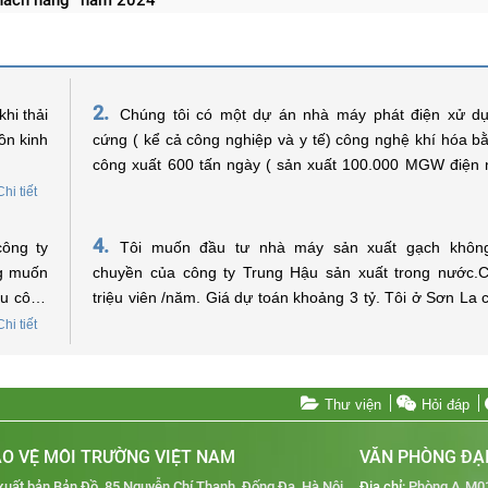
khách hàng” năm 2024
2.
hi thải
Chúng tôi có một dự án nhà máy phát điện xử dụ
ồn kinh
cứng ( kể cả công nghiệp và y tế) công nghệ khí hóa b
công xuất 600 tấn ngày ( sản xuất 100.000 MGW điện
vốn đầu tư 60 triệu USD. Xin được hỏi có thể xin hổ trợ về
Chi tiết
vay vốn không? Trân trọng !
4.
Tôi muốn đầu tư nhà máy sản xuất gạch khôn
ng muốn
chuyền của công ty Trung Hậu sản xuất trong nước.
hu công
triệu viên /năm. Giá dự toán khoảng 3 tỷ. Tôi ở Sơn La
vốn của quỹ bảo vệ môi trường việt Nam không? Nếu đư
Chi tiết
vay vốn
hệ như thế nào. Kính mong sự trợ giúp của quỹ bảo vệ
Việt Nam. Xin trân trọng cảm ơn./.
Thư viện
Hỏi đáp
O VỆ MÔI TRƯỜNG VIỆT NAM
VĂN PHÒNG ĐẠI
xuất bản Bản Đồ, 85 Nguyễn Chí Thanh, Đống Đa, Hà Nội
Địa chỉ:
Phòng A.M01,