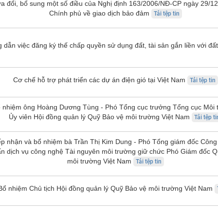
a đổi, bổ sung một số điều của Nghị định 163/2006/NĐ-CP ngày 29/1
Chính phủ về giao dịch bảo đảm
Tải tệp tin
dẫn việc đăng ký thế chấp quyền sử dụng đất, tài sản gắn liền với đấ
Cơ chế hỗ trợ phát triển các dự án điện gió tại Việt Nam
Tải tệp tin
ỆN MÔI TRƯỜNG
HỢP TÁC QUỐC TẾ
ổ nhiệm ông Hoàng Dương Tùng - Phó Tổng cục trưởng Tổng cục Môi 
Xem thêm
Ủy viên Hội đồng quản lý Quỹ Bảo vệ môi trường Việt Nam
Tải tệp ti
ếp nhận và bổ nhiệm bà Trần Thị Kim Dung - Phó Tổng giám đốc Công
n dịch vụ công nghệ Tài nguyên môi trường giữ chức Phó Giám đốc Q
môi trường Việt Nam
Tải tệp tin
Bổ nhiệm Chủ tịch Hội đồng quản lý Quỹ Bảo vệ môi trường Việt Nam