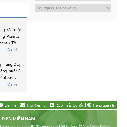
ng rác thải
ằng Plamas.
 năm ) Tồng
 lãi xuất để
Chi tiết
g nung.Dây
Công suất 3
 có được vay
ợc tôi liên
Chi tiết
 môi trường
Liên hệ
Thư điện tử
RSS
Sơ đồ
Trang quản trị
 DIỆN MIỀN NAM
 khu Liên cơ quan Bộ Tài nguyên và Môi trường, 200 Lý Chính Thắng,