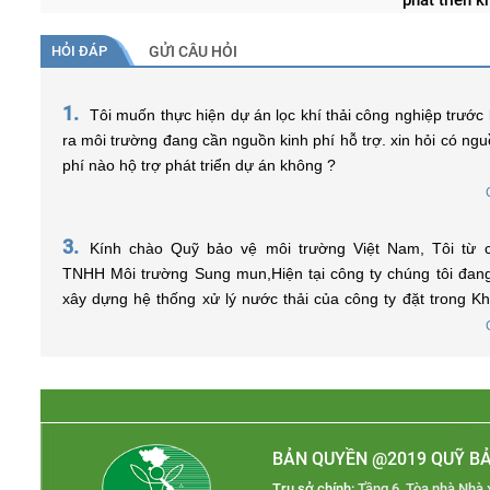
phát triển 
HỎI ĐÁP
GỬI CÂU HỎI
1.
Tôi muốn thực hiện dự án lọc khí thải công nghiệp trước k
ra môi trường đang cần nguồn kinh phí hỗ trợ. xin hỏi có ngu
phí nào hộ trợ phát triển dự án không ?
3.
Kính chào Quỹ bảo vệ môi trường Việt Nam, Tôi từ công ty
TNHH Môi trường Sung mun,Hiện tại công ty chúng tôi đa
xây dựng hệ thống xử lý nước thải của công ty đặt trong K
nghiệp, tôi muốn hỏi điều kiện nào để được vay vốn từ Quỹ và tôi
phải tiến hành chuẩn bị những hồ sơ, thủ tục gì để có thể 
ạ? Xin chân thành cảm ơn.
BẢN QUYỀN @2019 QUỸ BẢ
Trụ sở chính:
Tầng 6, Tòa nhà Nhà 