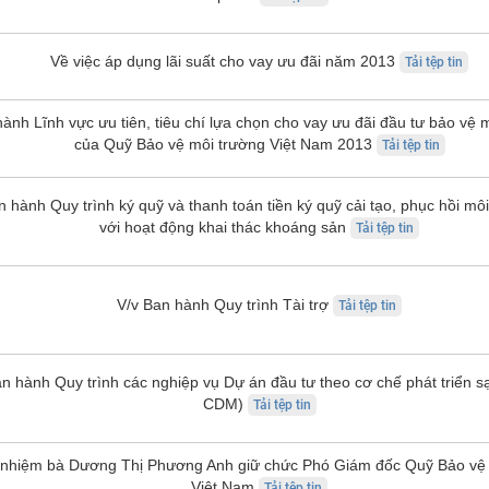
Về việc áp dụng lãi suất cho vay ưu đãi năm 2013
Tải tệp tin
ành Lĩnh vực ưu tiên, tiêu chí lựa chọn cho vay ưu đãi đầu tư bảo vệ 
của Quỹ Bảo vệ môi trường Việt Nam 2013
Tải tệp tin
n hành Quy trình ký quỹ và thanh toán tiền ký quỹ cải tạo, phục hồi môi
với hoạt động khai thác khoáng sản
Tải tệp tin
V/v Ban hành Quy trình Tài trợ
Tải tệp tin
an hành Quy trình các nghiệp vụ Dự án đầu tư theo cơ chế phát triển 
CDM)
Tải tệp tin
 nhiệm bà Dương Thị Phương Anh giữ chức Phó Giám đốc Quỹ Bảo vệ
Việt Nam
Tải tệp tin