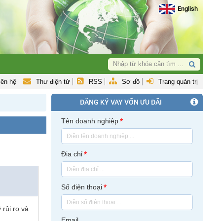
English
iên hệ
Thư điện tử
RSS
Sơ đồ
Trang quản trị
ĐĂNG KÝ VAY VỐN ƯU ĐÃI
Tên doanh nghiệp
*
Địa chỉ
*
Số điện thoại
*
rủi ro và
Email