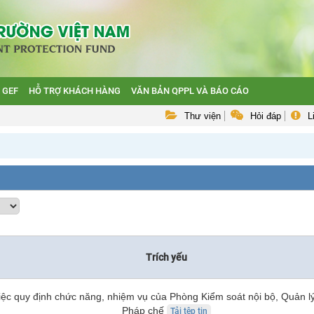
 GEF
HỖ TRỢ KHÁCH HÀNG
VĂN BẢN QPPL VÀ BÁO CÁO
Thư viện
Hỏi đáp
L
Trích yếu
iệc quy định chức năng, nhiệm vụ của Phòng Kiểm soát nội bộ, Quản lý 
Pháp chế
Tải tệp tin