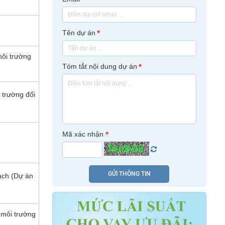
Tên dự án
*
môi trường
Tóm tắt nội dung dự án
*
 trường đối
Mã xác nhận
*
f6nDOk
GỬI THÔNG TIN
sạch (Dự án
 môi trường