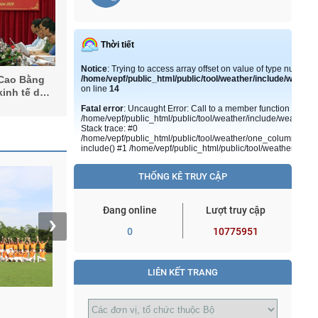
 Cao Bằng
 kinh tế dựa
THỐNG KÊ TRUY CẬP
Đang online
Lượt truy cập
›
0
10775951
LIÊN KẾT TRANG
Hoạt động văn nghệ của Quỹ
Lãnh đ