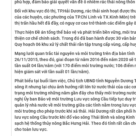
phù hợp, đảm bảo giải quyết vấn đề ô nhiễm rác thải nông thôn 
Đối với khu vực đô thị, TP.Hải Dương, rác thải sinh hoạt được th
của các huyện, các phường của TP.Chí Linh và TX.Kinh Môn) trên
thị trấn hầu hết đã đầy, có nguy cơ cao trở thành các điểm gây
Thực hiện Đề án tổng thể bảo vệ và phát triển bền vững, môi t
thiện cơ chế chính sách. Trong đó đã ban hành được 30 văn bản,
Quy hoạch 06 khu xử lý chất thải rắn tập trung cấp vùng, cấp hu
Mạng lưới quan trắc tài nguyên và môi trường trên địa bàn tỉ
Dự án vay vốn (Trạm xử lý nước thải tập
SỰ KI
26/11/2015, theo đó, giai đoạn từ năm 2016 đến năm 2020 sẽ thự
trung)
tần suất 04 lần/năm (với 170 điểm môi trường nước; 106 điểm m
Xem thêm
hiện giám sát với tần suất 01 lần/năm).
Xem thêm
Phát biểu tại buổi làm việc, Chủ tịch UBND tỉnh Nguyễn Dương T
sông ít nhưng lại chịu ảnh hưởng rất lớn từ nước thải của các c
trạng môi trường những năm gần đây cho thấy môi trường nước 
nghị Ủy ban Bảo vệ môi trường Lưu vực sông Cầu tiếp tục duy t
quản lý nhà nước về môi trường giữa các tỉnh nằm trong lưu vự
môi trường cho phép trước khi xả thải. Hải Dương rất cần phối 
lưu vực sông Cầu trước khi đổ vào sông Thái Bình và sông Kinh 
sạch hệ thống thủy nông Bắc Hưng Hải. Theo đó tỉnh rất cần ch
cho toàn lưu vực.