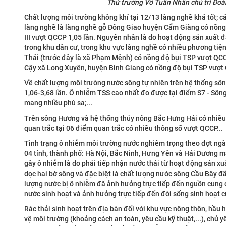
Thứ trưởng Võ Tuấn Nhân chủ trì Đoàn
Chất lượng môi trường không khí tại 12/13 làng nghề khá tốt; c
làng nghề là làng nghề gỗ Đông Giao huyện Cẩm Giàng có nồng 
III vượt QCCP 1,05 lần. Nguyên nhân là do hoạt động sản xuất 
trong khu dân cư, trong khu vực làng nghề có nhiều phương ti
Thái (trước đây là xã Phạm Mệnh) có nồng độ bụi TSP vượt QCC
Cậy xã Long Xuyên, huyện Bình Giang có nồng độ bụi TSP vượt Q
Về chất lượng môi trường nước sông tự nhiên trên hệ thống sô
1,06-3,68 lần. Ô nhiễm TSS cao nhất đo được tại điểm S7 - Sôn
mang nhiều phù sa;...
Trên sông Hương và hệ thống thủy nông Bắc Hưng Hải có nhiều 
quan trắc tại 06 điểm quan trắc có nhiều thông số vượt QCCP...
Tình trạng ô nhiễm môi trường nước nghiêm trọng theo đợt ngà
04 tỉnh, thành phố: Hà Nội, Bắc Ninh, Hưng Yên và Hải Dương 
gây ô nhiễm là do phải tiếp nhận nước thải từ hoạt động sản xu
dọc hai bờ sông và đặc biệt là chất lượng nước sông Cầu Bây đã
lượng nước bị ô nhiễm đã ảnh hưởng trực tiếp đến nguồn cung c
nước sinh hoạt và ảnh hưởng trực tiếp đến đời sống sinh hoạt c
Rác thải sinh hoạt trên địa bàn đối với khu vực nông thôn, hầu 
vệ môi trường (khoảng cách an toàn, yêu cầu kỹ thuật,...), chủ 