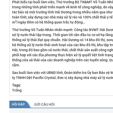
Phát biểu tại buổi làm việc, Thứ trưởng Bộ TN&MT Võ Tuấn Nhân
trong những tỉnh phát triển mạnh về kinh tế công nghiệp, do vậ
tác bảo vệ môi trường tỉnh Hải Dương trong nhiều năm qua như 
toàn tỉnh; xây dựng các nhà máy xử lý rác và 100% chất thải y t
3
m
/ngày đêm có hệ thống quan trắc tự động…
Thứ trưởng Võ Tuấn Nhân nhấn mạnh: Công tác BVMT Hải Dương 
xử lý nước thải tập trung. Thời gian tới cần đầu tư cơ sở hạ tần
thống xử lý thải đạt quy chuẩn. Hải Dương có 14 khu đô thị, son
hệ thống xử lý nước thải sinh hoạt của các khu đô thị, khu tập 
Hải, trong đó bao gồm cả nước thải, chất thải sản xuất công nghi
phối hợp với các địa phương thực hiện xử lý quyết liệt tình tr
thống cửa xả thải của các doanh nghiệp trên các tuyến sông. Quản
cầm.
Sau buổi làm việc với UBND tỉnh, Đoàn kiểm tra Ủy ban Bảo vệ 
ty TNHH Dệt Pacific Crystal, đơn vị xây dựng nhà máy xử lý nướ
Tags:
Trống
HỎI ĐÁP
GỬI CÂU HỎI