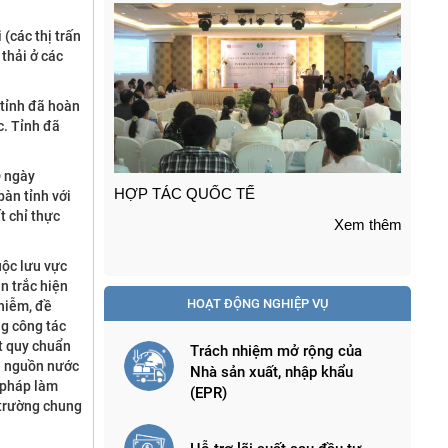
 (các thị trấn
thải ở các
 tỉnh đã hoàn
c. Tỉnh đã
D ngày
TRỢ GIÁ VÀ HỖ TRỢ GIÁ ( Dự án nhà
DỰ
bàn tỉnh với
máy Phong điện ... )
t chỉ thực
Xem thêm
Xem thêm
uộc lưu vực
n trắc hiện
HOẠT ĐỘNG NGHIỆP VỤ
hiễm, đề
ng công tác
t quy chuẩn
Trách nhiệm mở rộng của
vệ nguồn nước
Nhà sản xuất, nhập khẩu
i pháp làm
(EPR)
 trường chung