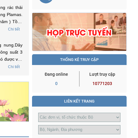
ng rác thải
ằng Plamas.
 năm ) Tồng
 lãi xuất để
Chi tiết
g nung.Dây
Công suất 3
 có được vay
THỐNG KÊ TRUY CẬP
ợc tôi liên
Chi tiết
 môi trường
Đang online
Lượt truy cập
0
10771203
LIÊN KẾT TRANG