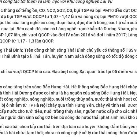
 công tác tới thăm và làm việc với Khu công nghiệp Lai Vu
ác thông số tiếng ồn, CO, NO2, SO2, O3, bụi TSP và bụi PM10 đều đạt Q
độ bụi TSP vượt QCCP từ 1,07 - 1,47 lần và nồng độ bụi PM10 vượt QC
đặc thù của làng nghề có công đoạn bào, đục, đánh bóng; các hộ sản xu
ện qua lại. Bên cạnh đó, còn có Làng nghề trạm khắc đá Dương Nham, 
P 1,07 lần, chỉ vượt QCCP vào đợt IV năm 2016 và đợt I năm 2017; Là
CCP từ 1,17 - 1,3 lần QCCP.
ng Thái Bình: Trên dòng chính sông Thái Bình chủ yếu có thông số TSS 
g Thái Bình tại xã Thái Tân, huyện Nam Sách dòng sông có tốc độ dòng 
chỉ số vượt QCCP khá cao. Đặc biệt sông Sặt quan trắc tại 05 điểm và 
y càng tăng trên sông Bắc Hưng Hải. Hệ thống sông Bắc Hưng Hải chảy
mà tỉnh Hải Dương được coi như là hạ nguồn của sông Bắc Hưng Hải. N
ất công nghiệp, nông nghiệp, nuôi trồng thủy sản, nước thải sinh hoạt c
 bị ô nhiễm từ TP.Hà Nội chảy qua tỉnh Hưng Yên, chảy về tỉnh Hải Dươ
ấp nước cho tưới tiêu, nuôi trồng thủy sản, nguồn nước cấp cho các n
ủa người dân sinh sống 02 bên bờ sông do nước thải phát sinh mùi khó 
hết các bãi chôn lấp rác thải trên địa bàn các huyện không đảm bảo yêu
yếu là bãi chứa tạm thời; chưa có công nghệ xử lý rác thải nông thôn đư