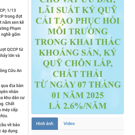
CCP; 1/13
CP trong đợt
ất nằm xen kẽ
phường Phạm
ng nghề gốm
vượt QCCP từ
chảy lớn và
sông Cửu An
 qua địa bàn
guyên nhân
ủa khu dân cư
ng. Chất
hà máy cấp
chịu.
Hình ảnh
Video
 cầu về bảo
ợc áp dụng