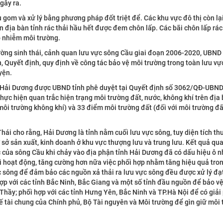
gây ra.
u gom và xử lý bằng phương pháp đốt triệt để. Các khu vực đô thị còn lại
 địa bàn tỉnh rác thải hầu hết được đem chôn lấp. Các bãi chôn lấp rác 
 ô nhiễm môi trường.
rường sinh thái, cảnh quan lưu vực sông Cầu giai đoạn 2006-2020, UBND
 Quyết định, quy định về công tác bảo vệ môi trường trong toàn lưu vự
yện.
nh Hải Dương được UBND tỉnh phê duyệt tại Quyết định số 3062/QĐ-UBN
ỆN MÔI TRƯỜNG
HỢP TÁC QUỐC TẾ
c hiện quan trắc hiện trạng môi trường đất, nước, không khí trên địa 
ôi trường không khí) và 33 điểm môi trường đất (đối với môi trường đấ
Xem thêm
hái cho rằng, Hải Dương là tỉnh nằm cuối lưu vực sông, tuy diện tích th
ơ sở sản xuất, kinh doanh ở khu vực thượng lưu và trung lưu. Kết quả qua
của sông Cầu khi chảy vào địa phận tỉnh Hải Dương đã có dấu hiệu ô n
rì hoạt động, tăng cường hơn nữa việc phối hợp nhằm tăng hiệu quả tro
c sông để đảm bảo các nguồn xả thải ra lưu vực sông đều được xử lý đạ
hợp với các tỉnh Bắc Ninh, Bắc Giang và một số tỉnh đầu nguồn để bảo 
Thầy; phối hợp với các tỉnh Hưng Yên, Bắc Ninh và TP.Hà Nội để có giả
ế tài chung của Chính phủ, Bộ Tài nguyên và Môi trường để gìn giữ môi