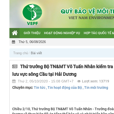
GIỚI THIỆU
HOẠT ĐỘNG NGHIỆP VỤ
HỢP TÁC QUỐC TẾ &
Giới thiệu
Thứ 5, 06/08/2026
Hoạt động nghiệp vụ
Hợp tác quốc tế & GEF
Trang chủ
Bài viết
Hỗ trợ khách hàng
Thứ trưởng Bộ TN&MT Võ Tuấn Nhân kiểm tra th
Văn bản QPPL và Báo cáo
lưu vực sông Cầu tại Hải Dương
Thứ 2, 05/10/2020 - 15:08 GMT+7
Lượt xem: 13719
Chuyên mục:
Tin tức
, Tin hoạt động của Bộ
, Tin môi trường
Chiều 2/10, Thứ trưởng Bộ TN&MT Võ Tuấn Nhân - Trưởng đoàn 