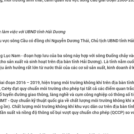
ng, môi trường sinh thái, cảnh quan lưu vực sông Cầu giai đoạn 2006-20
 làm việc với UBND tỉnh Hải Dương
ưu vực sông Cầu có đồng chí Nguyễn Dương Thái, Chủ tịch UBND tỉnh Hả
g Lục Nam - đoạn hợp lưu của ba sông này hợp với sông Đuống chảy và
ho sản xuất và sinh hoạt trên địa bàn tỉnh Hải Dương). Là tỉnh nằm cuố
hịu ảnh hưởng rất lớn từ nước thải của các cơ sở sản xuất, kinh doanh ở 
iai đoạn 2016 – 2019, hiện trạng môi trường không khí trên địa bàn tỉn
, CxHy đạt quy chuẩn môi trường cho phép tại tất cả các điểm quan trắc;
 số tuyến đường giao thông, làng nghề và cụm công nghiệp có thông số ti
T - Quy chuẩn kỹ thuật quốc gia về chất lượng môi trường không khí
ồn). Chất lượng môi trường không khí khu vực dân cư trên địa bàn tỉnh
 tần suất và nồng độ thông số bụi vượt quy chuẩn cho phép (QCCP) so v