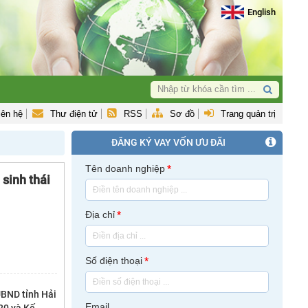
English
iên hệ
Thư điện tử
RSS
Sơ đồ
Trang quản trị
ĐĂNG KÝ VAY VỐN ƯU ĐÃI
Tên doanh nghiệp
*
sinh thái
Địa chỉ
*
Số điện thoại
*
UBND tỉnh Hải
Email