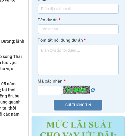
20 và Kế
Tên dự án
*
Tóm tắt nội dung dự án
*
i Dương; lãnh
o sông Thái
i lưu vực
khu vực
Mã xác nhận
*
h 05 năm
fyrDER
 tại thời
ếng ồn, bụi
 xung quanh
GỬI THÔNG TIN
 tại thời
ới các năm