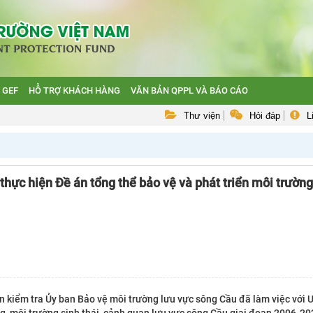
 GEF
HỖ TRỢ KHÁCH HÀNG
VĂN BẢN QPPL VÀ BÁO CÁO
Thư viện
Hỏi đáp
L
ực hiện Đề án tổng thể bảo vệ và phát triển môi trường 
kiểm tra Ủy ban Bảo vệ môi trường lưu vực sông Cầu đã làm việc với 