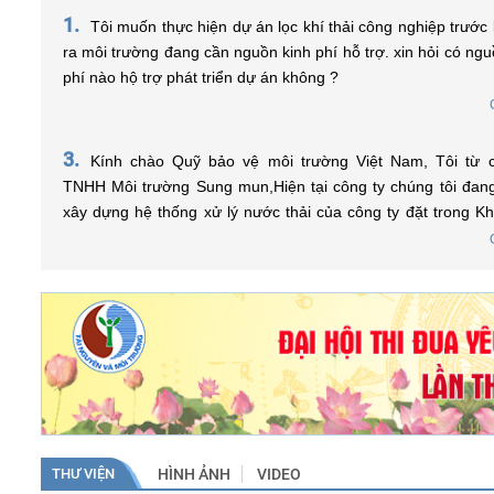
1.
Tôi muốn thực hiện dự án lọc khí thải công nghiệp trước k
ra môi trường đang cần nguồn kinh phí hỗ trợ. xin hỏi có ngu
phí nào hộ trợ phát triển dự án không ?
3.
Kính chào Quỹ bảo vệ môi trường Việt Nam, Tôi từ công ty
TNHH Môi trường Sung mun,Hiện tại công ty chúng tôi đa
xây dựng hệ thống xử lý nước thải của công ty đặt trong K
nghiệp, tôi muốn hỏi điều kiện nào để được vay vốn từ Quỹ và tôi
phải tiến hành chuẩn bị những hồ sơ, thủ tục gì để có thể 
ạ? Xin chân thành cảm ơn.
THƯ VIỆN
HÌNH ẢNH
VIDEO