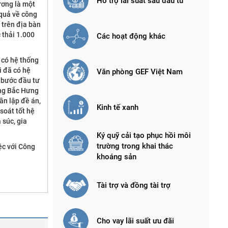
Hỗ trợ lãi suất sau đầu tư
ương là một
 quả về công
 trên địa bàn
 thải 1.000
Các hoạt động khác
 có hệ thống
i đã có hệ
Văn phòng GEF Việt Nam
g bước đầu tư
nông Bắc Hưng
ần lập đề án,
Kinh tế xanh
soát tốt hệ
 súc, gia
Ký quỹ cải tạo phục hồi môi
trường trong khai thác
ệc với Công
khoáng sản
Tài trợ và đồng tài trợ
Cho vay lãi suất ưu đãi