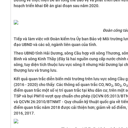
Dương về thực hiện Đề án tổng thể bảo vệ và phát triển bền vữ
hoạch triển khai Đề án giai đoạn sau năm 2020.
Đoàn công tác
Tiếp và làm việc với Đoàn kiểm tra Ủy ban Bảo vệ Môi trường l
đạo UBND và các sở, ngành liên quan của tỉnh.
Theo UBND tỉnh Hải Dương, sông Cầu hợp với sông Thương, sôn
Bình và sông Kinh Thầy (đây là hai nguồn cung cấp nước chính c
sông, tuy diện tích thuộc lưu vực sông ít nhưng Hải Dương lại c
thượng lưu và trung lưu.
Kết quả quan trắc diễn biến môi trường trên lưu vực sông Cầu g
(2016 - 2020) cho thấy: Các thông số quan trắc CO, NO
, SO
, O
2
2
3
điểm quan trắc một số vị trí quan trắc tại khu dân cư, trên một
TSP và bụi PM10 vượt quy chuẩn cho phép (QCVN 05:2013/BTNM
và QCVN 26:2010/BTNMT - Quy chuẩn kỹ thuật quốc gia về tiếng 
điểm quan trắc năm 2018 được cải thiện hơn; giảm về số điểm,
2016, 2017.