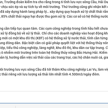
, Trưởng đoàn kiểm tra cho rằng trong 6 tỉnh lưu vực sông Cầu, Hải D
y chịu sức ép và sự tích tụ về môi trường. Thứ trưởng cũng ghi nhận kết
đã xây dựng hành lang pháp lý… xây dựng quy hoạch xử lý chất thải rắn
ế, 85% chất thải nguy hại được thu gom xử lý. Các cơ sở có hệ thống nước
cần tiếp tục quan tâm. Các cụm công nghiệp trong tỉnh hầu hết chưa
g xử lý đồng bộ về xử lý thải. Chỉ cho các doanh nghiệp vào hoạt động kh
g mới có một khu đô thị (KĐT) có hệ thống xử lý nước thải, tỉnh cần từn
trung đông dân. Đặc biệt cần có giải pháp quyết liệt với hệ thống thủy 
ệp, tiểu thủ công nghiệp, làng nghề, khu đô thị, khu dân cư tập trung. C
ạng ô nhiễm môi trường trên toàn hệ thống thủy nông Bắc Hưng Hải. Kiểm 
 lý, hướng dẫn việc xả thải của các trang trại, các hộ chăn nuôi cá, gia
Môi trường lưu vực sông Cầu đã tới thăm Khu công nghiệp Lai Vu, làm vi
c thải riêng với lưu lượng xả thải lớn nhất tỉnh 4.500m3/ngày đêm.