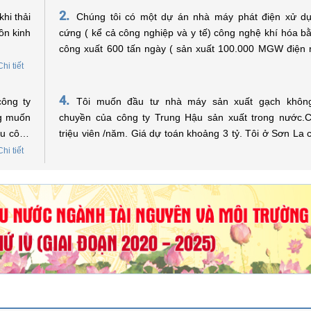
2.
hi thải
Chúng tôi có một dự án nhà máy phát điện xử dụ
ồn kinh
cứng ( kể cả công nghiệp và y tế) công nghệ khí hóa b
công xuất 600 tấn ngày ( sản xuất 100.000 MGW điện
vốn đầu tư 60 triệu USD. Xin được hỏi có thể xin hổ trợ về
Chi tiết
vay vốn không? Trân trọng !
4.
Tôi muốn đầu tư nhà máy sản xuất gạch khôn
ng muốn
chuyền của công ty Trung Hậu sản xuất trong nước.
hu công
triệu viên /năm. Giá dự toán khoảng 3 tỷ. Tôi ở Sơn La
vốn của quỹ bảo vệ môi trường việt Nam không? Nếu đư
Chi tiết
vay vốn
hệ như thế nào. Kính mong sự trợ giúp của quỹ bảo vệ
Việt Nam. Xin trân trọng cảm ơn./.