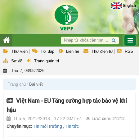
English
Giới thiệu
Thư viện
Hỏi đáp
Liên hệ
Thư điện tử
RSS
Hoạt động nghiệp vụ
Sơ đồ
Trang quản trị
Hợp tác quốc tế & GEF
Thứ 7, 08/08/2026
Hỗ trợ khách hàng
Trang chủ
Bài viết
Văn bản QPPL và Báo cáo
Việt Nam - EU Tăng cường hợp tác bảo vệ khí
hậu
Thứ 5, 20/12/2018 - 17:22 GMT+7
Lượt xem: 21212
Chuyên mục:
Tin môi trường
, Tin tức