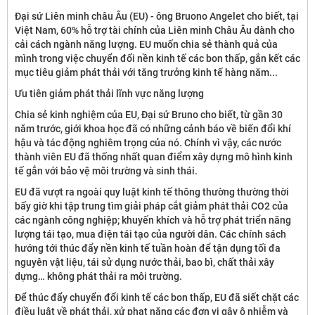
​Đại sứ Liên minh châu Âu (EU) - ông Bruono Angelet cho biết, tại
Việt Nam, 60% hỗ trợ tài chính của Liên minh Châu Âu dành cho
cải cách ngành năng lượng. EU muốn chia sẻ thành quả của
mình trong việc chuyển đổi nền kinh tế các bon thấp, gắn kết các
mục tiêu giảm phát thải với tăng trưởng kinh tế hàng năm...
​Ưu tiên giảm phát thải lĩnh vực năng lượng
Chia sẻ kinh nghiệm của EU, Đại sứ Bruno cho biết, từ gần 30
năm trước, giới khoa học đã có những cảnh báo về biến đổi khí
hậu và tác động nghiêm trọng của nó. Chính vì vậy, các nước
thành viên EU đã thống nhất quan điểm xây dựng mô hình kinh
tế gắn với bảo vệ môi trường và sinh thái.
EU đã vượt ra ngoài quy luật kinh tế thông thường thường thời
bấy giờ khi tập trung tìm giải pháp cắt giảm phát thải CO2 của
các ngành công nghiệp; khuyến khích và hỗ trợ phát triển năng
lượng tái tạo, mua điện tái tạo của người dân. Các chính sách
hướng tới thúc đẩy nền kinh tế tuần hoàn để tận dụng tối đa
nguyên vật liệu, tái sử dụng nước thải, bao bì, chất thải xây
dựng… không phát thải ra môi trường.
Để thúc đẩy chuyển đổi kinh tế các bon thấp, EU đã siết chặt các
điều luật về phát thải, xử phạt nặng các đơn vị gây ô nhiễm và