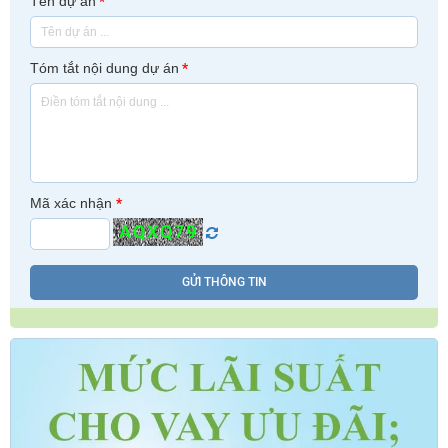
Tên dự án
*
Tóm tắt nội dung dự án
*
Mã xác nhận
*
AQXQ79
GỬI THÔNG TIN