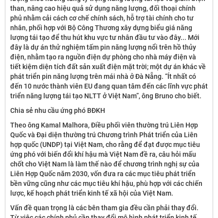
than, nâng cao hiệu quả sử dụng năng lượng, đối thoại chính
phủ nhằm cải cách cơ chế chính sách, hỗ trợ tài chính cho tư
nhân, phối hợp với Bộ Công Thương xây dựng biểu giá năng
lượng tái tạo để thu hút khu vực tư nhân đầu tư vào đây... Mới
đây là dự án thử nghiệm tấm pin năng lượng nổi trên hồ thủy
điện, nhằm tạo ra nguồn điện dự phòng cho nhà máy điện và
tiết kiệm diện tích đất sản xuất điện mặt trời; một dự án khác về
phát triển pin năng lượng trên mái nhà ở Đà Nẵng. “Ít nhất có
đến 10 nước thành viên EU đang quan tâm đến các lĩnh vực phát
triển năng lượng tái tạo NLTT ở Việt Nam”, ông Bruno cho biết.
Chia sẻ nhu cầu ứng phó BĐKH
Theo ông Kamal Malhora, Điều phối viên thường trú Liên Hợp
Quốc và Đại diện thường trú Chương trình Phát triển của Liên
hợp quốc (UNDP) tại Việt Nam, cho rằng để đạt được mục tiêu
ứng phó với biến đổi khí hậu mà Việt Nam đề ra, câu hỏi mấu
chốt cho Việt Nam là làm thế nào để chương trình nghị sự của
Liên Hợp Quốc năm 2030, vốn đưa ra các mục tiêu phát triển
bền vững cũng như các mục tiêu khí hậu, phù hợp với các chiến
lược, kế hoạch phát triển kinh tế xã hội của Việt Nam.
Vấn đề quan trọng là các bên tham gia đều cần phải thay đổi.
Từ việc các chính phủ cần thay đổi mô hình phát triển kinh tế