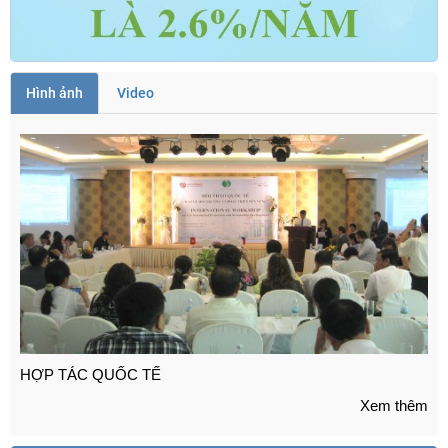
Hình ảnh
Video
TRỢ GIÁ VÀ HỖ TRỢ GIÁ ( Dự án nhà máy Phong điện ... )
Xem thêm