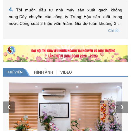
được vay vốn từ Quỹ và tôi phải tiến hành chuẩn bị những
hồ sơ, thủ tục gì để có thể vay vốn ạ? Xin chân thành cảm
4.
Tôi muốn đầu tư nhà máy sản xuất gạch không
ơn.
nung.Dây chuyền của công ty Trung Hậu sản xuất trong
nước.Công suất 3 triệu viên /năm. Giá dự toán khoảng 3 tỷ.
Tôi ở Sơn La có được vay vốn của quỹ bảo vệ môi trường
Chi tiết
việt Nam không? Nếu được tôi liên hệ như thế nào. Kính
mong sự trợ giúp của quỹ bảo vệ môi trường Việt Nam. Xin
trân trọng cảm ơn./.
THƯ VIỆN
HÌNH ẢNH
VIDEO
T
h
‹
›