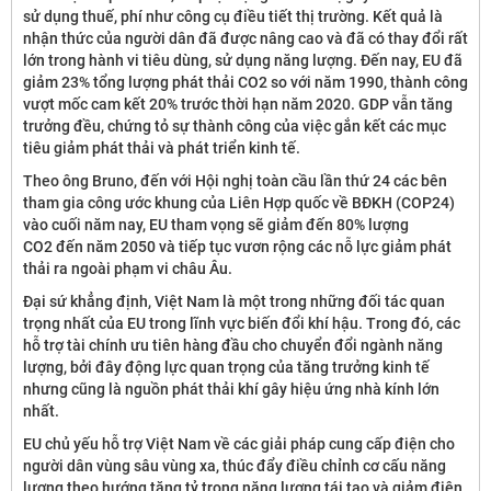
sử dụng thuế, phí như công cụ điều tiết thị trường. Kết quả là
nhận thức của người dân đã được nâng cao và đã có thay đổi rất
lớn trong hành vi tiêu dùng, sử dụng năng lượng. Đến nay, EU đã
giảm 23% tổng lượng phát thải CO2 so với năm 1990, thành công
vượt mốc cam kết 20% trước thời hạn năm 2020. GDP vẫn tăng
trưởng đều, chứng tỏ sự thành công của việc gắn kết các mục
tiêu giảm phát thải và phát triển kinh tế.
Theo ông Bruno, đến với Hội nghị toàn cầu lần thứ 24 các bên
tham gia công ước khung của Liên Hợp quốc về BĐKH (COP24)
vào cuối năm nay, EU tham vọng sẽ giảm đến 80% lượng
CO2 đến năm 2050 và tiếp tục vươn rộng các nỗ lực giảm phát
thải ra ngoài phạm vi châu Âu.
Đại sứ khẳng định, Việt Nam là một trong những đối tác quan
trọng nhất của EU trong lĩnh vực biến đổi khí hậu. Trong đó, các
hỗ trợ tài chính ưu tiên hàng đầu cho chuyển đổi ngành năng
lượng, bởi đây động lực quan trọng của tăng trưởng kinh tế
nhưng cũng là nguồn phát thải khí gây hiệu ứng nhà kính lớn
nhất.
EU chủ yếu hỗ trợ Việt Nam về các giải pháp cung cấp điện cho
người dân vùng sâu vùng xa, thúc đẩy điều chỉnh cơ cấu năng
lượng theo hướng tăng tỷ trọng năng lượng tái tạo và giảm điện