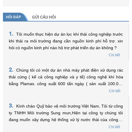
HỎI ĐÁP
GỬI CÂU HỎI
1.
Tôi muốn thực hiện dự án lọc khí thải công nghiệp trước
khi thải ra môi trường đang cần nguồn kinh phí hỗ trợ. xin
hỏi có nguồn kinh phí nào hộ trợ phát triển dự án không ?
Chi tiết
2.
Chúng tôi có một dự án nhà máy phát điện xử dụng rác
thải cứng ( kể cả công nghiệp và y tế) công nghệ khí hóa
bằng Plamas. công xuất 600 tấn ngày ( sản xuất 100.000
MGW điện năm ) Tồng vốn đầu tư 60 triệu USD. Xin được
Chi tiết
hỏi có thể xin hổ trợ về lãi xuất để vay vốn không? Trân trọng
!
3.
Kính chào Quỹ bảo vệ môi trường Việt Nam, Tôi từ công
ty TNHH Môi trường Sung mun,Hiện tại công ty chúng tôi
đang muốn xây dựng hệ thống xử lý nước thải của công ty
đặt trong Khu công nghiệp, tôi muốn hỏi điều kiện nào để
Chi tiết