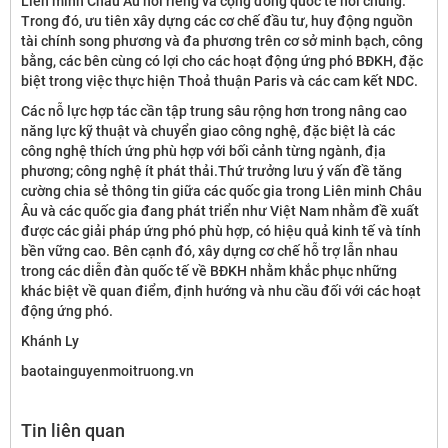
Liên minh Châu Âu nói riêng và cộng đồng quốc tế nói chung.
Trong đó, ưu tiên xây dựng các cơ chế đầu tư, huy động nguồn
tài chính song phương và đa phương trên cơ sở minh bạch, công
bằng, các bên cùng có lợi cho các hoạt động ứng phó BĐKH, đặc
biệt trong việc thực hiện Thoả thuận Paris và các cam kết NDC.
Các nỗ lực hợp tác cần tập trung sâu rộng hơn trong nâng cao
năng lực kỹ thuật và chuyển giao công nghệ, đặc biệt là các
công nghệ thích ứng phù hợp với bối cảnh từng ngành, địa
phương; công nghệ ít phát thải.Thứ trưởng lưu ý vấn đề tăng
cường chia sẻ thông tin giữa các quốc gia trong Liên minh Châu
Âu và các quốc gia đang phát triển như Việt Nam nhằm đề xuất
được các giải pháp ứng phó phù hợp, có hiệu quả kinh tế và tính
bền vững cao. Bên cạnh đó, xây dựng cơ chế hỗ trợ lẫn nhau
trong các diễn đàn quốc tế về BĐKH nhằm khắc phục những
khác biệt về quan điểm, định hướng và nhu cầu đối với các hoạt
động ứng phó.
Khánh Ly
baotainguyenmoitruong.vn
Tin liên quan