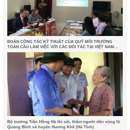
ĐOÀN CÔNG TÁC KỸ THUẬT CỦA QUỸ MÔI TRƯỜNG
TOÀN CẦU LÀM VIỆC VỚI CÁC ĐỐI TÁC TẠI VIỆT NAM
(GEF-7 VIETNAM NATIONAL DISCUSSION)
Bộ trưởng Trần Hồng Hà thị sát, thăm người dân vùng lũ
Quảng Bình và huyện Hương Khê (Hà Tĩnh)