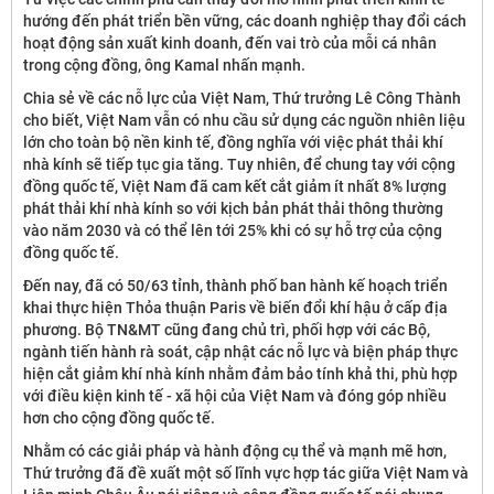
hướng đến phát triển bền vững, các doanh nghiệp thay đổi cách
hoạt động sản xuất kinh doanh, đến vai trò của mỗi cá nhân
trong cộng đồng, ông Kamal nhấn mạnh.
Chia sẻ về các nỗ lực của Việt Nam, Thứ trưởng Lê Công Thành
cho biết, Việt Nam vẫn có nhu cầu sử dụng các nguồn nhiên liệu
lớn cho toàn bộ nền kinh tế, đồng nghĩa với việc phát thải khí
nhà kính sẽ tiếp tục gia tăng. Tuy nhiên, để chung tay với cộng
đồng quốc tế, Việt Nam đã cam kết cắt giảm ít nhất 8% lượng
phát thải khí nhà kính so với kịch bản phát thải thông thường
vào năm 2030 và có thể lên tới 25% khi có sự hỗ trợ của cộng
đồng quốc tế.
Đến nay, đã có 50/63 tỉnh, thành phố ban hành kế hoạch triển
khai thực hiện Thỏa thuận Paris về biến đổi khí hậu ở cấp địa
phương. Bộ TN&MT cũng đang chủ trì, phối hợp với các Bộ,
ngành tiến hành rà soát, cập nhật các nỗ lực và biện pháp thực
hiện cắt giảm khí nhà kính nhằm đảm bảo tính khả thi, phù hợp
với điều kiện kinh tế - xã hội của Việt Nam và đóng góp nhiều
hơn cho cộng đồng quốc tế.
Nhằm có các giải pháp và hành động cụ thể và mạnh mẽ hơn,
Thứ trưởng đã đề xuất một số lĩnh vực hợp tác giữa Việt Nam và