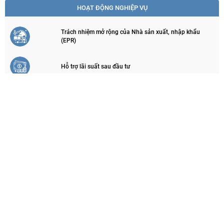
HOẠT ĐỘNG NGHIỆP VỤ
Trách nhiệm mở rộng của Nhà sản xuất, nhập khẩu
(EPR)
Hỗ trợ lãi suất sau đầu tư
Các hoạt động khác
Văn phòng GEF Việt Nam
Kinh tế xanh
Ký quỹ cải tạo phục hồi môi trường trong khai thác
khoáng sản
Tài trợ và đồng tài trợ